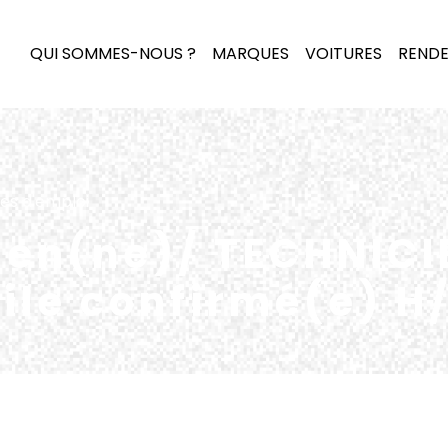
QUI SOMMES-NOUS ?
MARQUES
VOITURES
RENDE
res d'emploi
ien(ne)/ TECHNICI
le confirmé(e) H