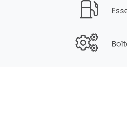
Ess
Boî