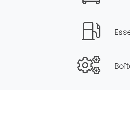
Ess
Boî