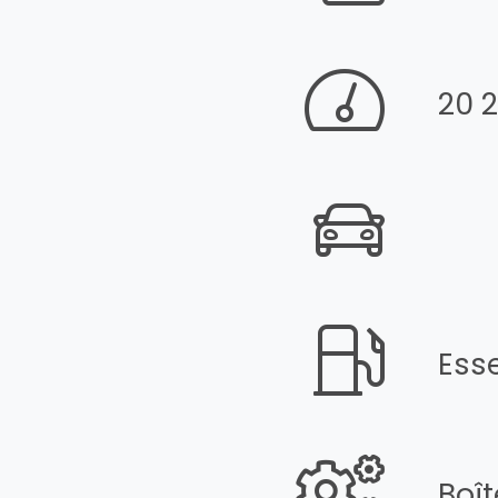
20 
Ess
Boî