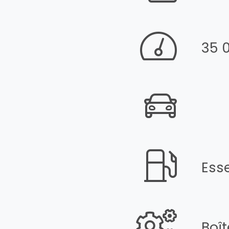
35 
Ess
Boî