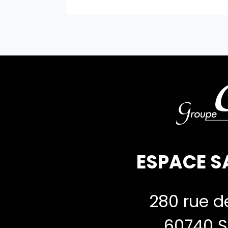
ESPACE S
280 rue de
60740 S