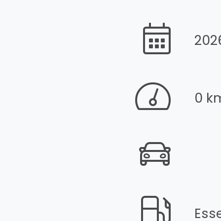
202
0 k
Ess